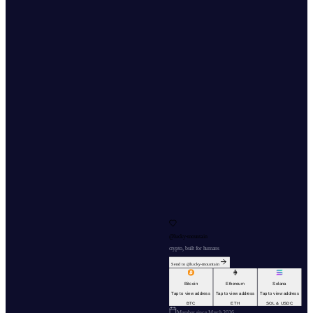
@
lucky-mountain
crypto, built for humans
Send to @
lucky-mountain
Bitcoin
Ethereum
Solana
Tap to view address
Tap to view address
Tap to view address
BTC
ETH
SOL & USDC
Member since
March 2026