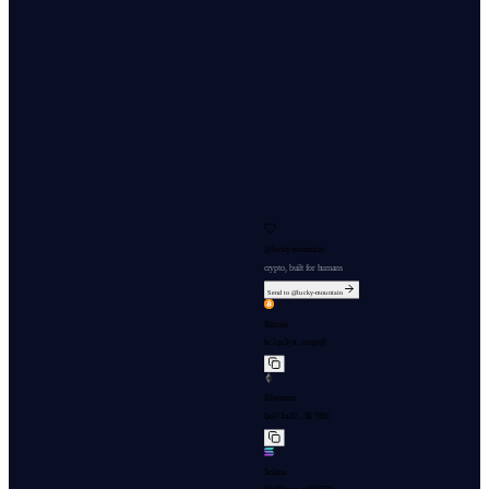
@
lucky-mountain
crypto, built for humans
Send to @
lucky-mountain
Bitcoin
bc1qz3ya...vcquq9
Ethereum
0x874a40...3B705C
Solana