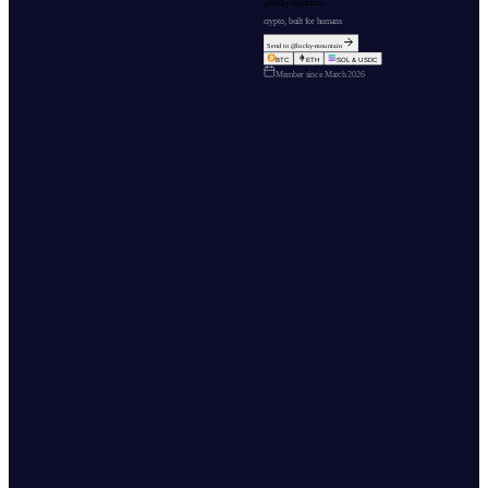
@
lucky-mountain
crypto, built for humans
Send to @
lucky-mountain
BTC
ETH
SOL & USDC
Member since
March 2026