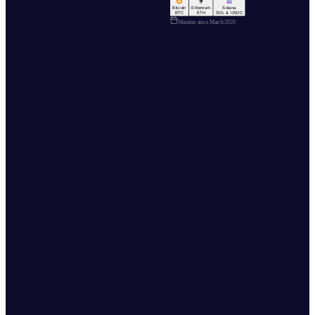
Bitcoin
Ethereum
Solana
BTC
ETH
SOL & USDC
Member since
March 2026