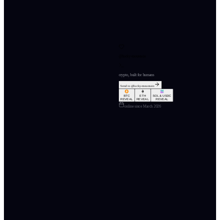
@
lucky-mountain
crypto, built for humans
Send to @
lucky-mountain
BTC
ETH
SOL & USDC
REVEAL
REVEAL
REVEAL
online since
March 2026