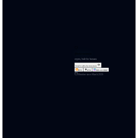
@
lucky-mountain
crypto, built for humans
Send to @
lucky-mountain
BTC
ETH
SOL & USDC
Member since
March 2026