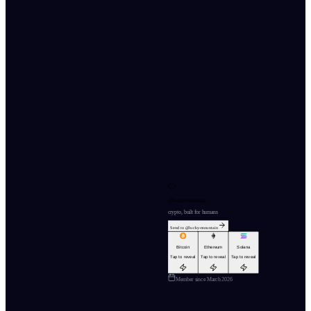
@
lucky-mountain
crypto, built for humans
Send to @
lucky-mountain
Bitcoin
Ethereum
Solana
Tap to reveal
Tap to reveal
Tap to reveal
Member since
March 2026