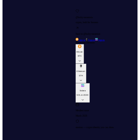
@
lucky-mountain
crypto, built for humans
Send to @
lucky-mountain
Sign in
Sign in
Sign in
Receiving addresses
Bitcoin
BTC
Ethereum
ETH
Solana
SOL & USDC
Member since
March 2026
nimimo — crypto identity you can share.