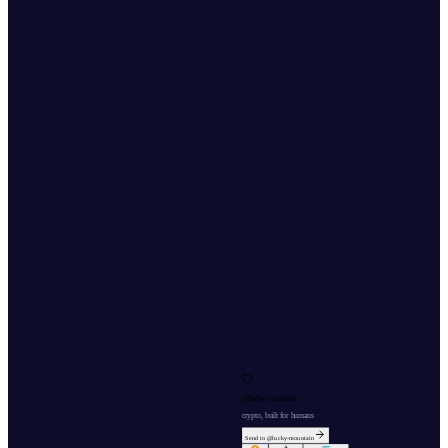
@
lucky-mountain
crypto, built for humans
Send to @
lucky-mountain