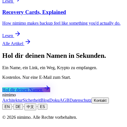
Lesen
Recovery Cards, Explained
How nimimo makes backup feel like something you'd actually do.
Lesen
Alle Artikel
Hol dir deinen Namen in Sekunden.
Ein Name, ein Link, ein Weg, Krypto zu empfangen.
Kostenlos. Nur eine E-Mail zum Start.
Hol dir deinen Namen
nimimo
Architektur
Sicherheit
Blog
Doku
AGB
Datenschutz
Kontakt
·
·
·
EN
DE
中文
ES
©
2026
nimimo.
Alle Rechte vorbehalten.